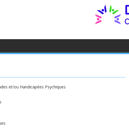
ades et/ou Handicapées Psychiques
s
ues