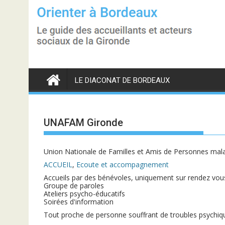
S
k
i
p
t
o
c
o
n
LE DIACONAT DE BORDEAUX
t
e
n
t
UNAFAM Gironde
Union Nationale de Familles et Amis de Personnes mal
ACCUEIL
,
Ecoute et accompagnement
Accueils par des bénévoles, uniquement sur rendez vou
Groupe de paroles
Ateliers psycho-éducatifs
Soirées d'information
Tout proche de personne souffrant de troubles psychiq