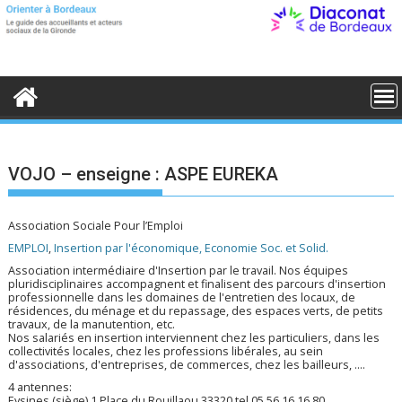
S
k
i
p
t
o
c
o
n
t
e
VOJO – enseigne : ASPE EUREKA
n
t
Association Sociale Pour l’Emploi
EMPLOI
,
Insertion par l'économique, Economie Soc. et Solid.
Association intermédiaire d'Insertion par le travail. Nos équipes
pluridisciplinaires accompagnent et finalisent des parcours d'insertion
professionnelle dans les domaines de l'entretien des locaux, de
résidences, du ménage et du repassage, des espaces verts, de petits
travaux, de la manutention, etc.
Nos salariés en insertion interviennent chez les particuliers, dans les
collectivités locales, chez les professions libérales, au sein
d'associations, d'entreprises, de commerces, chez les bailleurs, ....
4 antennes:
Eysines (siège) 1 Place du Rouillaou 33320 tel 05 56 16 16 80