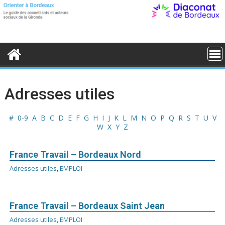
S
k
i
p
t
o
c
o
n
t
Adresses utiles
e
n
t
#
0-9
A
B
C
D
E
F
G
H
I
J
K
L
M
N
O
P
Q
R
S
T
U
V
W
X
Y
Z
France Travail – Bordeaux Nord
Adresses utiles
,
EMPLOI
France Travail – Bordeaux Saint Jean
Adresses utiles
,
EMPLOI