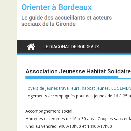
S
k
i
p
t
o
c
o
n
LE DIACONAT DE BORDEAUX
t
e
n
t
Association Jeunesse Habitat Solidair
Foyers de Jeunes travailleurs, habitat jeunes
,
LOGEMEN
Logements accompagnés pour des jeunes de 16 à 25 
Accompagnement social
Hommes et femmes de 16 à 30 ans - Couples sans enf
lundi au vendredi 9h00/13h00 et 14h00/17h00