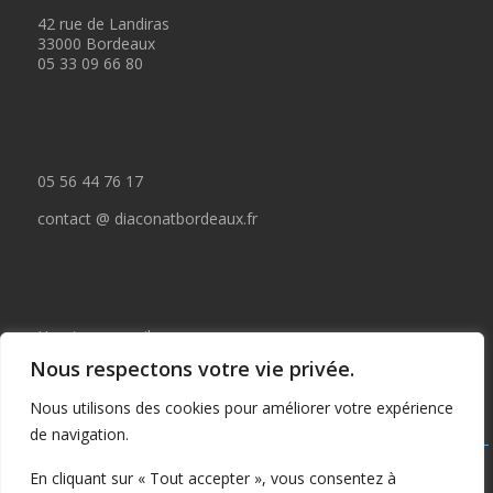
42 rue de Landiras
33000 Bordeaux
05 33 09 66 80
05 56 44 76 17
contact @ diaconatbordeaux.fr
Horaires accueil :
Nous respectons votre vie privée.
du lundi au jeudi de 09:00 à 12:30
Nous utilisons des cookies pour améliorer votre expérience
et de 14:00 à 17:00
de navigation.
Tous droits réservés © depuis 2015 : Il est interdit de copier ou
En cliquant sur « Tout accepter », vous consentez à