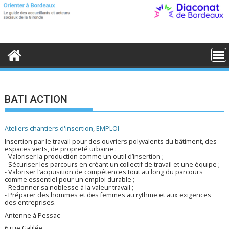
S
k
i
p
t
o
c
o
n
t
e
BATI ACTION
n
t
Ateliers chantiers d'insertion
,
EMPLOI
Insertion par le travail pour des ouvriers polyvalents du bâtiment, des
espaces verts, de propreté urbaine :
- Valoriser la production comme un outil d’insertion ;
- Sécuriser les parcours en créant un collectif de travail et une équipe ;
- Valoriser l’acquisition de compétences tout au long du parcours
comme essentiel pour un emploi durable ;
- Redonner sa noblesse à la valeur travail ;
- Préparer des hommes et des femmes au rythme et aux exigences
des entreprises.
Antenne à Pessac
6 rue Galilée