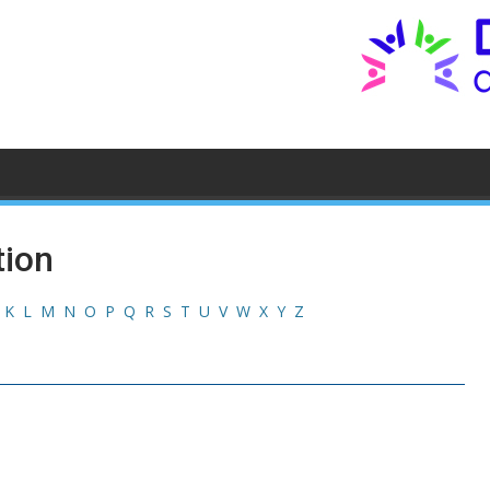
tion
K
L
M
N
O
P
Q
R
S
T
U
V
W
X
Y
Z