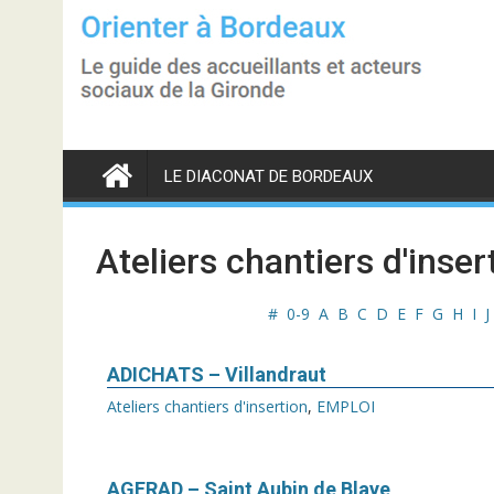
S
k
i
p
t
o
c
o
n
LE DIACONAT DE BORDEAUX
t
e
n
t
Ateliers chantiers d'inser
#
0-9
A
B
C
D
E
F
G
H
I
J
ADICHATS – Villandraut
Ateliers chantiers d'insertion
,
EMPLOI
AGERAD – Saint Aubin de Blaye